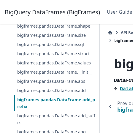
b
bigframes.pandas.DataFrame.semanti
BigQuery DataFrames (BigFrames)
User Guide
cs
bigframes.pandas.DataFrame.shape
API R
bigframes.pandas.DataFrame.size
bigframe
bigframes.pandas.DataFrame.sql
bigframes.pandas.DataFrame.struct
bi
bigframes.pandas.DataFrame.values
bigframes.pandas.DataFrame.__init__
DataFr
bigframes.pandas.DataFrame.abs
→
Data
bigframes.pandas.DataFrame.add
bigframes.pandas.DataFrame.add_p
Previo
refix
bigfr
bigframes.pandas.DataFrame.add_suff
ix
bigframes.pandas.DataFrame.agg