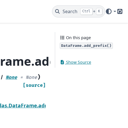
Search
+
Ctrl
K
Git
On this page
DataFrame.add_prefix()
rame.add_prefix
Show Source
)
|
None
=
None
[source]
Next
das.DataFrame.add_suffix