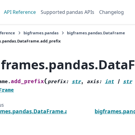
API Reference
Supported pandas APIs
Changelog
eference
bigframes.pandas
bigframes.pandas.DataFrame
s.pandas.DataFrame.add_prefix
gframes.pandas.DataF
(
add_prefix
ame.
prefix
:
str
,
axis
:
int
|
str
Frame
us
ames.pandas.DataFrame.add
bigframes.pan